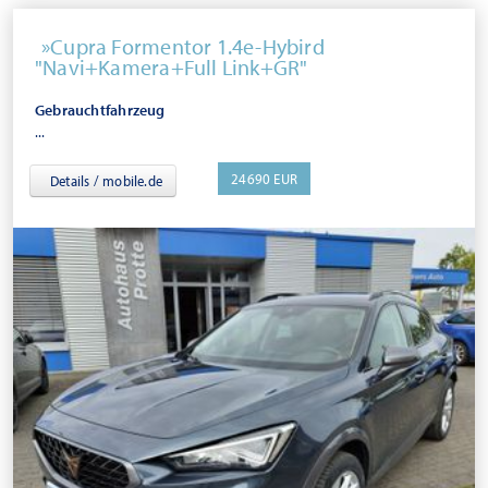
Cupra Formentor 1.4e-Hybird
"Navi+Kamera+Full Link+GR"
Gebrauchtfahrzeug
...
24690 EUR
Details / mobile.de