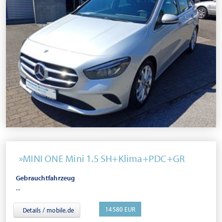
MINI ONE Mini 1.5 SH+Klima+PDC+GR
Gebrauchtfahrzeug
...
14580 EUR
Details / mobile.de