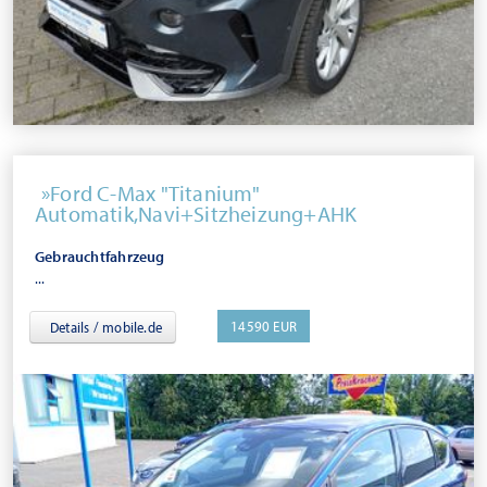
Ford C-Max "Titanium"
Automatik,Navi+Sitzheizung+AHK
Gebrauchtfahrzeug
...
14590 EUR
Details / mobile.de