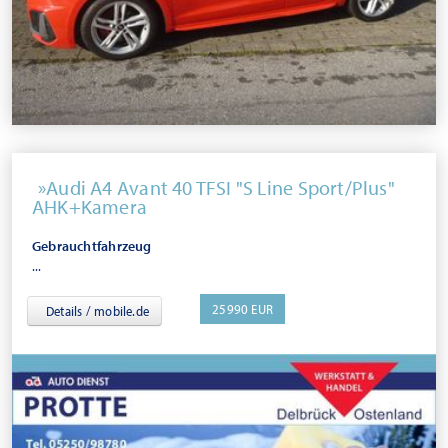
Audi A4 Avant 40 TFSI "S Line Sport/Plus"
AHK+Kamera
Gebrauchtfahrzeug
...
25990 EUR
Details / mobile.de