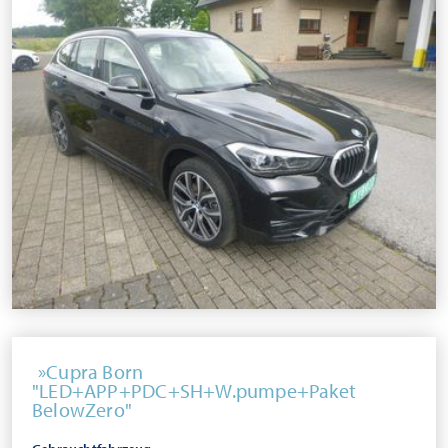
Cupra Born
"LED+APP+PDC+SH+W.pumpe+Paket
BelowZero"