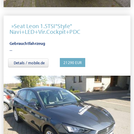
Seat Leon 1.5TSI"Style"
Navi+LED+Vir.Cockpit+PDC
Gebrauchtfahrzeug
...
21290 EUR
Details / mobile.de