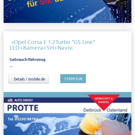
Opel Corsa F 1.2Turbo "GS Line"
LED+Kamera+SH+Naviv.
Gebrauchtfahrzeug
...
13999 EUR
Details / mobile.de