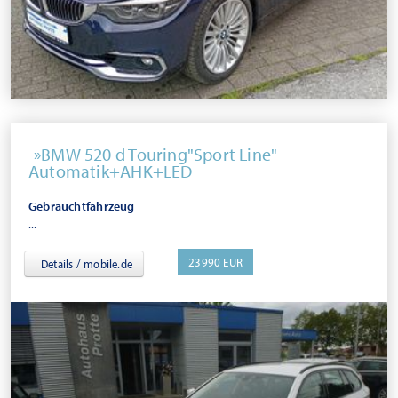
BMW 520 d Touring"Sport Line"
Automatik+AHK+LED
Gebrauchtfahrzeug
...
23990 EUR
Details / mobile.de