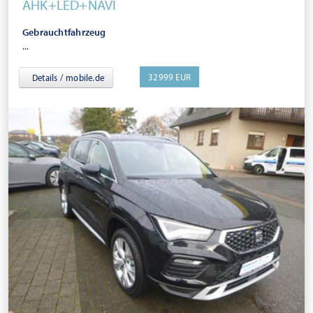
AHK+LED+NAVI
Gebrauchtfahrzeug
...
32999 EUR
Details / mobile.de