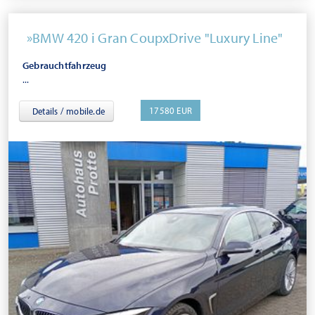
BMW 420 i Gran CoupxDrive "Luxury Line"
Gebrauchtfahrzeug
...
17580 EUR
Details / mobile.de