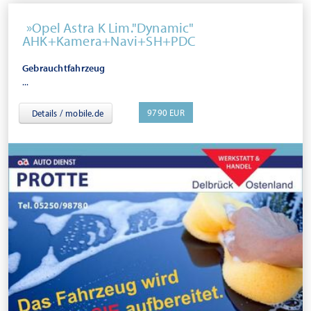
Opel Astra K Lim."Dynamic"
AHK+Kamera+Navi+SH+PDC
Gebrauchtfahrzeug
...
9790 EUR
Details / mobile.de