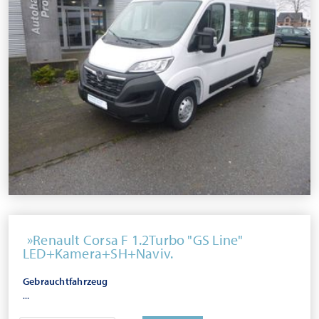
Renault Corsa F 1.2Turbo "GS Line"
LED+Kamera+SH+Naviv.
Gebrauchtfahrzeug
...