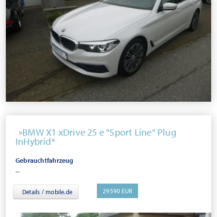
BMW X1 xDrive 25 e "Sport Line" Plug
InHybrid*
Gebrauchtfahrzeug
...
29590 EUR
Details / mobile.de